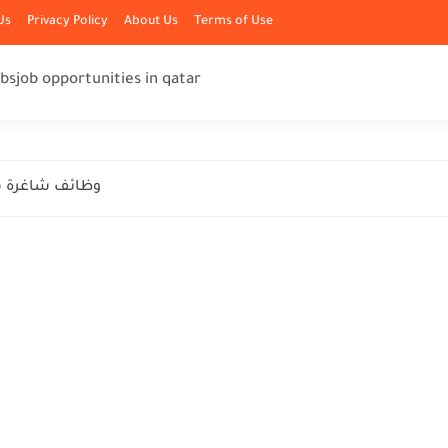
Us
Privacy Policy
About Us
Terms of Use
obs
job opportunities in qatar
وظائف شاغرة ف