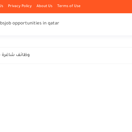
Us
Privacy Policy
About Us
Terms of Use
obs
job opportunities in qatar
وظائف شاغرة ف