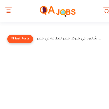
وظائف شاغرة في شركة إنيرميك (EnerMech) في قطر
📁 last Posts