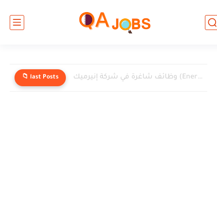
وظائف شاغرة في شركة إنيرميك (EnerMech) في قطر
📁 last Posts