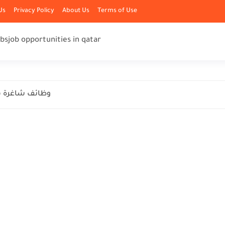
Us
Privacy Policy
About Us
Terms of Use
obs
job opportunities in qatar
وظائف شاغرة ف