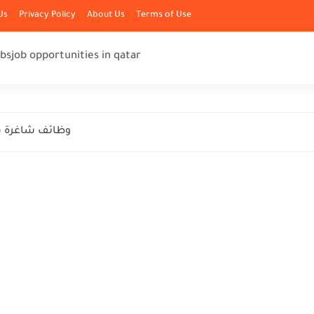
Us
Privacy Policy
About Us
Terms of Use
obs
job opportunities in qatar
وظائف شاغرة ف