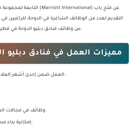
عن فتح باب
ماريوت الدولية (Marriott International)
التابعة لمجموعة
التقديم لعدد من الوظائف الشاغرة في الدوحة، للراغبين في
عن وظائف فنادق دبليو الدوحة في قطر 2026، فتعرف على التفاصيل وطريقة التقديم الآن.
مميزات العمل في فنادق دبليو ال
العمل ضمن إحدى أشهر العلامات الفندقية الفاخرة التابعة لمجموعة ماريوت.
وظائف في مجالات الضيافة، المطاعم، التدبير الفندقي، وخدمة النزلاء.
إمكانية بناء مسيرة مهنية داخل شبكة فنادق ماريوت العالمية.