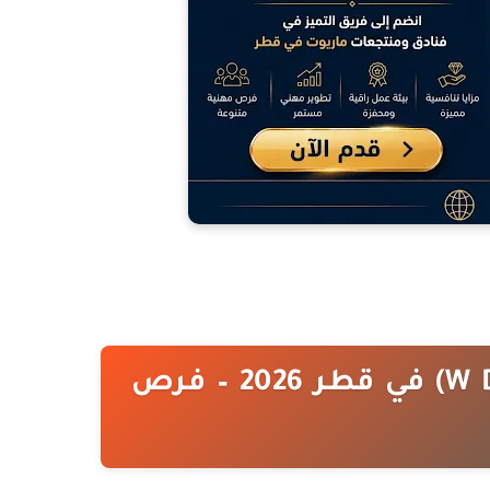
وظائف فنادق دبليو الدوحة (W Doha) في قطر 2026 – فرص