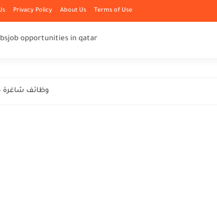
Us
Privacy Policy
About Us
Terms of Use
obs
job opportunities in qatar
وظائف شاغرة ف