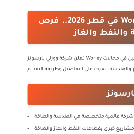
وظائف شركة وورلي بارسونز Worley في قطر 2026.. فرص
والنفط والغاز
تعلن شركة وورلي بارسونز Worley في قطر عن توفر وظائف شاغرة للمهندسين والمتخصصين في مجالات
ارسونز