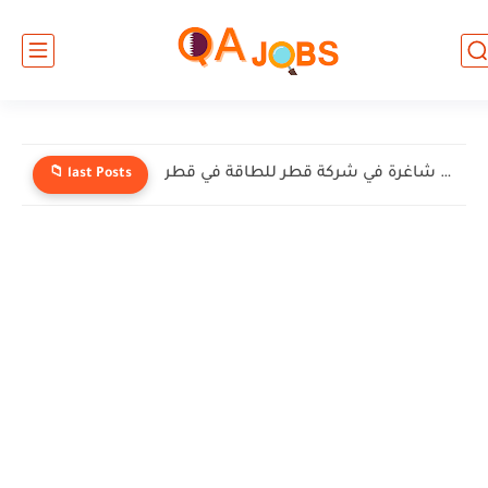
وظائف شاغرة في شركة إنيرميك (EnerMech) في قطر
📁 last Posts