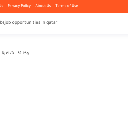
Us
Privacy Policy
About Us
Terms of Use
obs
job opportunities in qatar
وظائف شاغرة ف