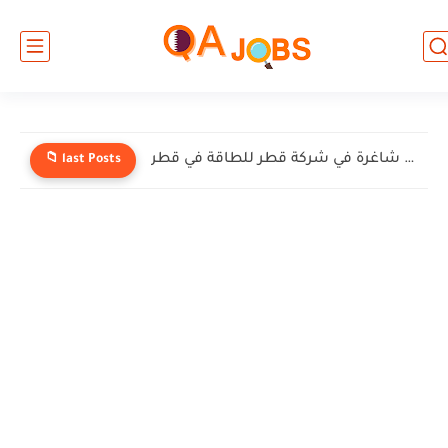
وظائف شاغرة في شركة إنيرميك (EnerMech) في قطر
📁 last Posts